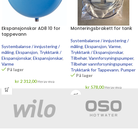
Ekspansjonskar AD8 10 for
Monteringsbrakett for tank
tappevann
Systembalanse / innjustering /
Systembalanse / innjustering /
måling
,
Ekspansjon
,
Varme
,
måling
,
Ekspansjon
,
Trykktank /
Trykktank / Ekspansjonskar
,
Ekspansjonskar
,
Ekspansjonskar
,
Tilbehør
,
Vannforsyningspumper
,
Varme
Tilbehør vannforsyningspumper
,
På lager
Trykktank for Tappevann
,
Pumper
På lager
kr
2 312,00
Herav mva
kr
578,00
Herav mva