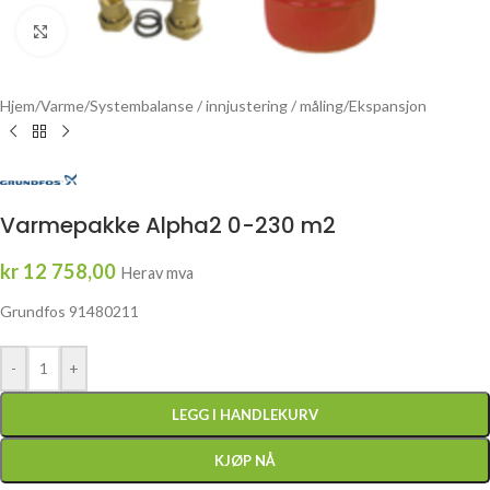
Click to enlarge
Hjem
/
Varme
/
Systembalanse / innjustering / måling
/
Ekspansjon
Varmepakke Alpha2 0-230 m2
kr
12 758,00
Herav mva
Grundfos 91480211
-
+
LEGG I HANDLEKURV
KJØP NÅ