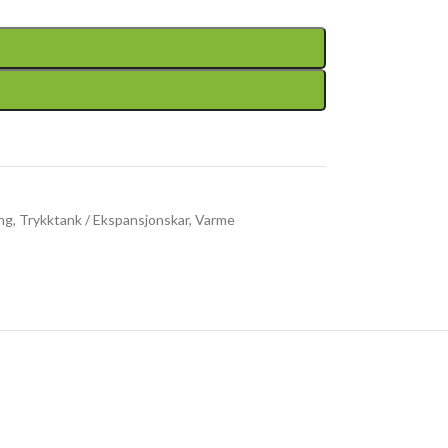
ing
,
Trykktank / Ekspansjonskar
,
Varme