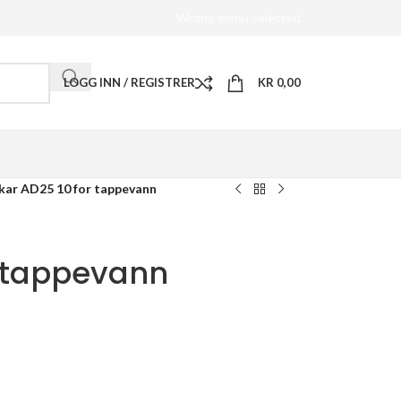
Wrong menu selected
LOGG INN / REGISTRER
KR
0,00
kar AD25 10 for tappevann
r tappevann