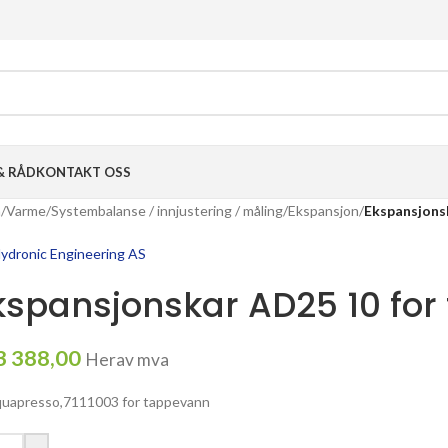
& RÅD
KONTAKT OSS
m
/
Varme
/
Systembalanse / innjustering / måling
/
Ekspansjon
/
Ekspansjons
Hydronic Engineering AS
kspansjonskar AD25 10 fo
3 388,00
Herav mva
quapresso,7111003 for tappevann