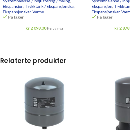
Systembalanse / innjustering / måling
,
Systembalanse / innju
Ekspansjon
,
Trykktank / Ekspansjonskar
,
Ekspansjon
,
Trykktan
Ekspansjonskar
,
Varme
Ekspansjonskar
,
Var
På lager
På lager
kr
2 098,00
kr
2 878
Herav mva
Relaterte produkter