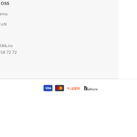
 OSS
jema
ofil
tikk.no
0 58 72 72