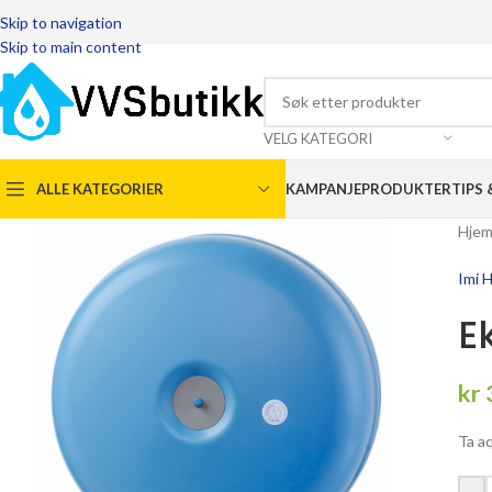
Skip to navigation
Skip to main content
VELG KATEGORI
ALLE KATEGORIER
KAMPANJEPRODUKTER
TIPS 
Hje
Imi 
E
kr
Ta a