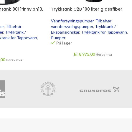
nk 80l 1″innv.pn10,
Trykktank C2B 100 liter glassfiber
Vannforsyningspumper
,
Tilbehør
er
,
Tilbehør
vannforsyningspumper
,
Trykktank /
er
,
Trykktank /
Ekspansjonskar
,
Trykktank for Tappevann
,
ktank for Tappevann
,
Pumper
På lager
kr
8 975,00
Herav mva
,00
Herav mva