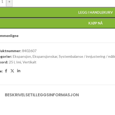
+
LEGG I HANDLEKURV
KJØP NÅ
ammenligne
duktnummer:
8402607
gorier:
Ekspansjon
,
Ekspansjonskar
,
Systembalanse / innjustering / mål
kord:
25 l
,
Imi
,
Vertikalt
e:
BESKRIVELSE
TILLEGGSINFORMASJON