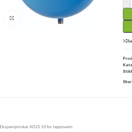
-
Click to enlarge
S
Pro
Kate
Stik
Shar
Ekspansjonskar AD25 10 for tappevann