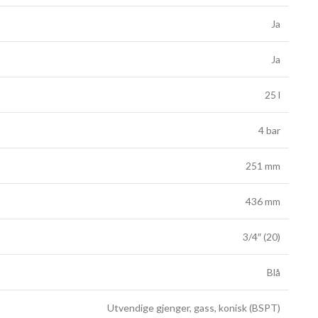
Ja
Ja
25 l
4 bar
251 mm
436 mm
3/4″ (20)
Blå
Utvendige gjenger, gass, konisk (BSPT)