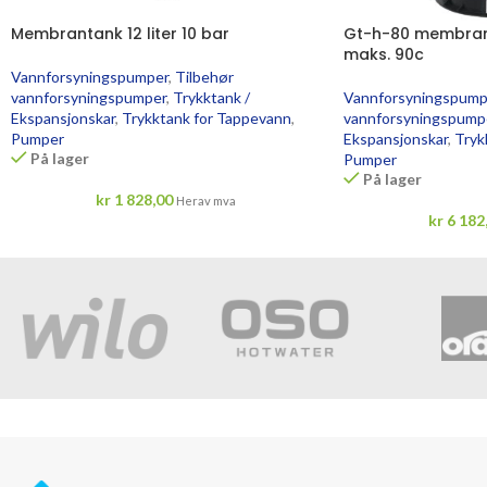
Membrantank 12 liter 10 bar
Gt-h-80 membranta
maks. 90c
Vannforsyningspumper
,
Tilbehør
vannforsyningspumper
,
Trykktank /
Vannforsyningspump
Ekspansjonskar
,
Trykktank for Tappevann
,
vannforsyningspump
Pumper
Ekspansjonskar
,
Tryk
På lager
Pumper
På lager
kr
1 828,00
Herav mva
kr
6 182