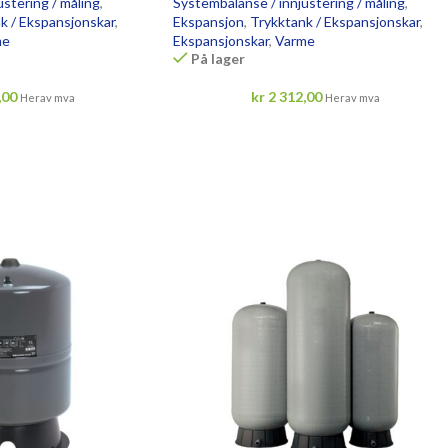
stering / måling
,
Systembalanse / innjustering / måling
,
k / Ekspansjonskar
,
Ekspansjon
,
Trykktank / Ekspansjonskar
,
me
Ekspansjonskar
,
Varme
På lager
,00
kr
2 312,00
Herav mva
Herav mva