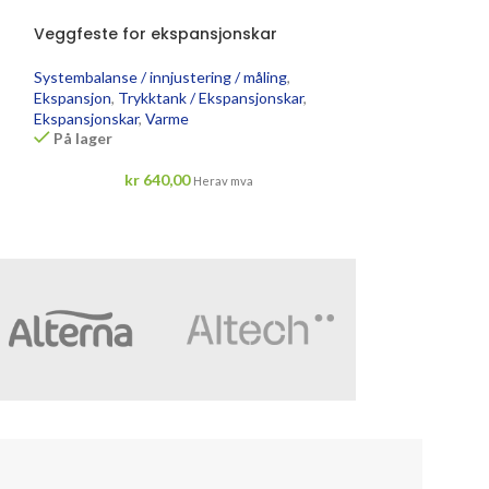
Veggfeste for ekspansjonskar
Varmepakke A
Systembalanse / innjustering / måling
,
Systembalanse / i
Ekspansjon
,
Trykktank / Ekspansjonskar
,
Ekspansjon
,
Trykk
Ekspansjonskar
,
Varme
Ekspansjonskar
,
V
På lager
På lager
kr
640,00
kr
12 
Herav mva