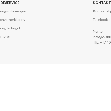
DESERVICE
KONTAKT
ringsinformasjon
Kontakt sk
onvernerklæring
Facebook pr
år og betingelser
Norge
rnerer
info@vvsbu
Tlf.: +47 4